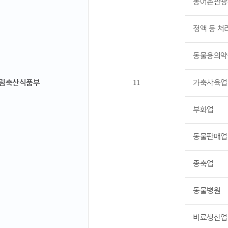
농어촌관광
정액 등 처
동물용의약품
림축산식품부
11
가축사육업
부화업
동물판매업
종축업
동물병원
비료생산업