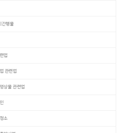
정기간행물
련업
업 관련업
영상물 관련업
인
정소