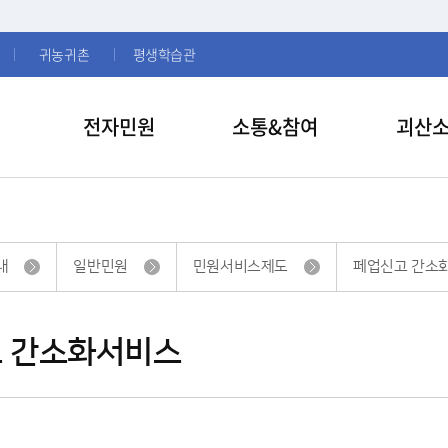
귀농귀촌
평생학습관
전자민원
소통&참여
괴산
내
일반민원
민원서비스제도
페업신고 간소
 간소화서비스