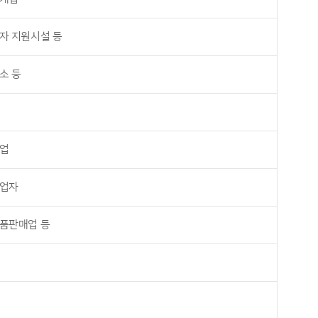
자 지원시설 등
소 등
업
업자
품판매업 등