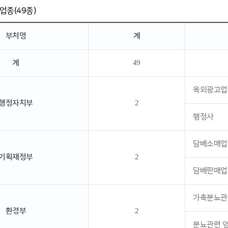
업종(49종)
부처명
계
계
49
옥외광고업
행정자치부
2
행정사
담배소매업
기획재정부
2
담배판매업
가축분뇨관
환경부
2
분뇨관련 영