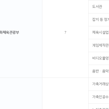
도서관
잡지 등 
화체육관광부
7
체육시설업
게임제작관
비디오물영
음반ㆍ음악
가축거래상
가축인공수