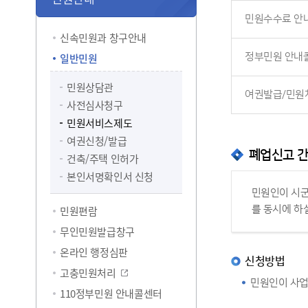
민원수수료 안
신속민원과 창구안내
일반민원
정부민원 안내
민원상담관
여권발급/민원
사전심사청구
민원서비스제도
여권신청/발급
폐업신고 
건축/주택 인허가
본인서명확인서 신청
민원인이 시군
민원편람
를 동시에 하
무인민원발급창구
온라인 행정심판
신청방법
고충민원처리
민원인이 사업
110정부민원 안내콜센터