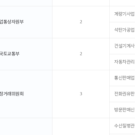
계량기사업
업통상자원부
2
석탄가공업
건설기계사
국토교통부
2
자동차관리
통신판매업
정거래위원회
3
전화권유판
방문판매신
수산질병관