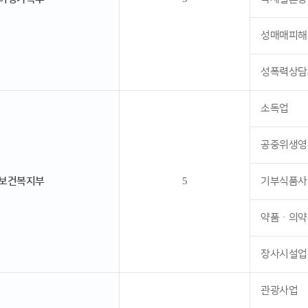
성매매피해
성폭력상담
소독업
공중위생영
보건복지부
5
기부식품사
약품ㆍ의약
장사시설업
관광사업