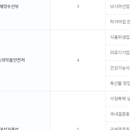
해양수산부
3
낚시어선업
허가어업 
식품위생업
의료기기업
품의약품안전처
4
건강기능식
축산물 영
가정폭력 
국내결혼중
여성가족부
5
국제결혼중