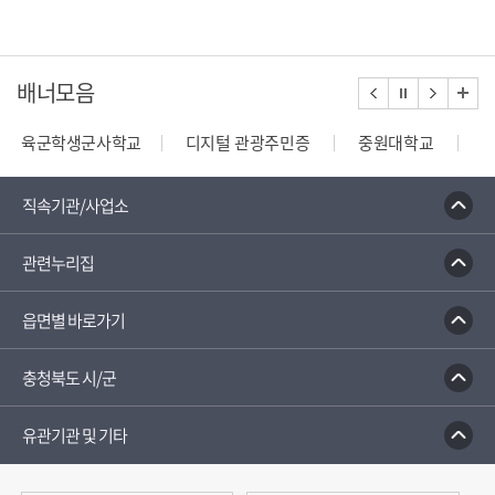
배너모음
육군학생군사학교
디지털 관광주민증
중원대학교
종합부동산세 안내
건축행정시스템 세움터
밭농업직
직속기관/사업소
관련누리집
읍면별 바로가기
충청북도 시/군
유관기관 및 기타