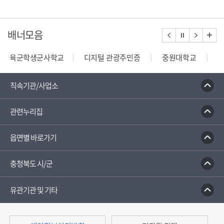
배너모음
육군학생군사학교
디지털 관광주민증
중원대학교
종합부동산세 안내
건축행정시스템 세움터
밭농업직
직속기관/사업소
관련누리집
읍면별 바로가기
충청북도 시/군
유관기관 및 기타