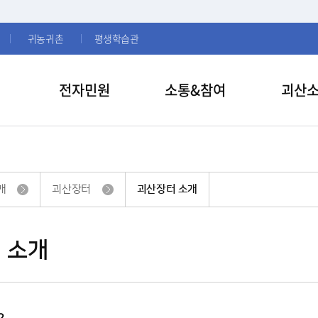
귀농귀촌
평생학습관
전자민원
소통&참여
괴산
개
괴산장터
괴산장터 소개
 소개