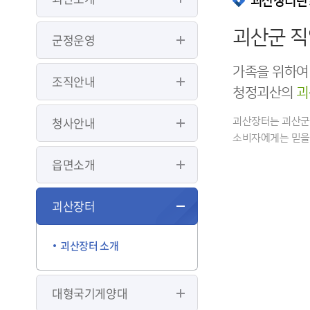
괴산장터란
괴산군 직
군정운영
가족을 위하여
조직안내
청정괴산의
괴
청사안내
괴산장터는 괴산군 
소비자에게는 믿을
읍면소개
괴산장터
괴산장터 소개
대형국기게양대