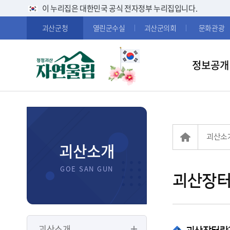
이 누리집은 대한민국 공식 전자정부 누리집입니다.
괴산군청
열린군수실
괴산군의회
문화관광
정보공개
괴산소
괴산소개
괴산장터
괴산소개