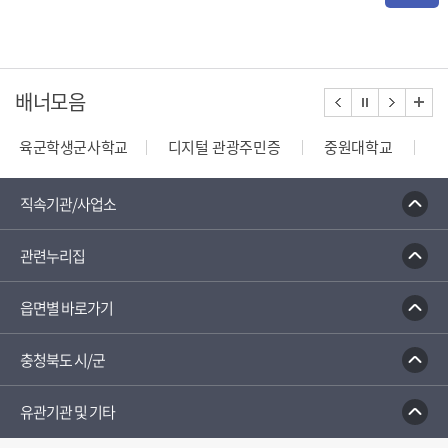
배너모음
육군학생군사학교
디지털 관광주민증
중원대학교
종합부동산세 안내
건축행정시스템 세움터
밭농업직
직속기관/사업소
관련누리집
읍면별 바로가기
충청북도 시/군
유관기관 및 기타