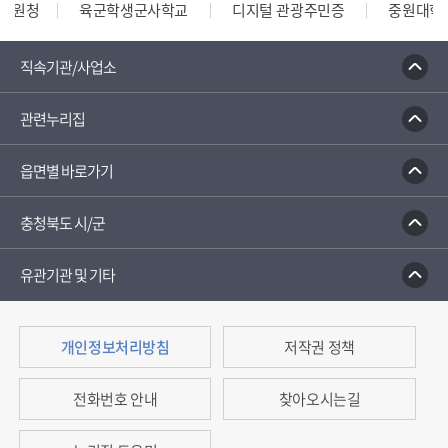
청
육군학생군사학교
디지털 관광주민증
중원대학교
안내콜센터
종합부동산세 안내
건축행정시스템 세움터
직속기관/사업소
관련누리집
읍면별 바로가기
충청북도 시/군
유관기관 및 기타
개인정보처리방침
저작권 정책
전화번호 안내
찾아오시는길