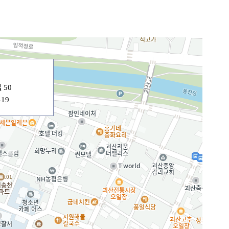
 50
419