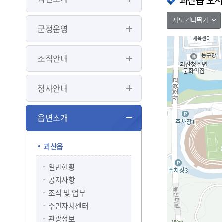
괴산읍 오시
지도 건너뛰기
군정운영
조직안내
청사안내
읍면소개
괴산읍
일반현황
공지사항
조직 및 업무
주민자치센터
관광정보