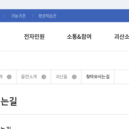
귀농귀촌
평생학습관
전자민원
소통&참여
괴산
개
읍면소개
괴산읍
찾아오시는길
시는길