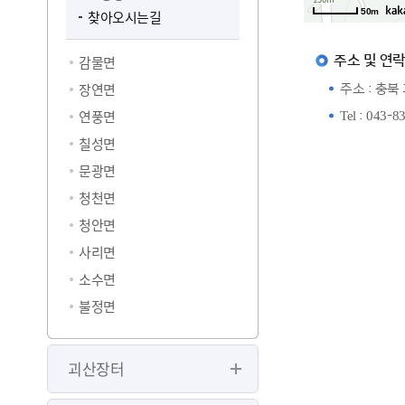
50m
찾아오시는길
감물면
주소 및 연
장연면
주소 : 충북
연풍면
Tel : 043-8
칠성면
문광면
청천면
청안면
사리면
소수면
불정면
괴산장터