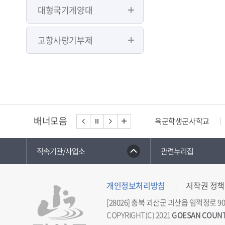
대형국기게양대
고향사랑기부제
배너모음
육군학생군사학교
직속기관/사업소
관련누리집
개인정보처리방침
저작권 정책
[28026] 충북 괴산군 괴산읍 임꺽정로 90
COPYRIGHT(C) 2021
GOESAN COUN