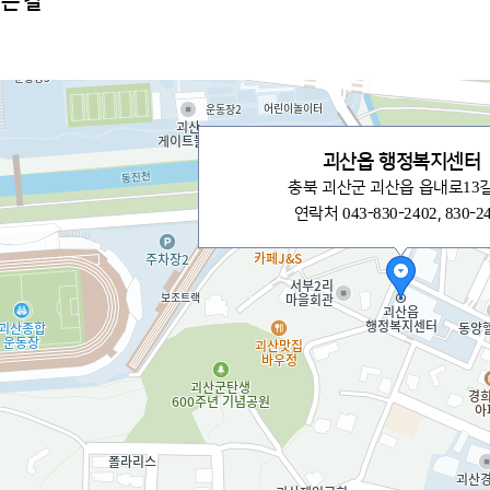
는 길
괴산읍 행정복지센터
충북 괴산군 괴산읍 읍내로13길
연락처 043-830-2402, 830-2