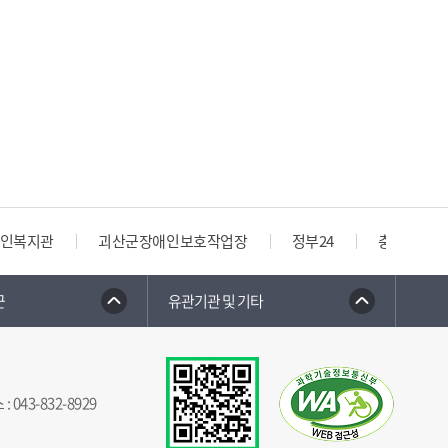
인복지관
괴산군장애인보호작업장
정부24
충청북도 
군
유관기관 및 기타
스
:
043-832-8929