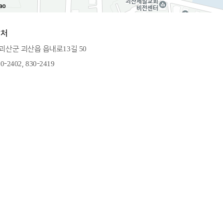
락처
 괴산군 괴산읍 읍내로13길 50
30-2402, 830-2419