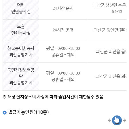
덕평
괴산군 청천면 송문
24시간 운영
민원봉사실
54-13
부흥
24시간 운영
괴산군 청안면 질마로 
민원봉사실
한국농어촌공사
평일 - 09:00~18:00
괴산군 괴산읍 읍내
괴산증평지사
공휴일 - 제외
국민건강보험공
평일 - 09:00~18:00
단
괴산군 괴산읍 괴강
공휴일 - 제외
괴산증평지사
※ 해당 설치장소의 사정에 따라 출입시간이 제한될수 있음
발급가능민원(110종)