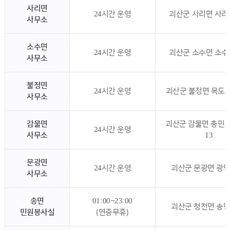
사리면
24시간 운영
괴산군 사리면 사리로
사무소
소수면
24시간 운영
괴산군 소수면 소수로
사무소
불정면
24시간 운영
괴산군 불정면 목도로
사무소
감물면
괴산군 감물면 충민
24시간 운영
사무소
13
문광면
24시간 운영
괴산군 문광면 광덕
사무소
송면
01:00~23:00
괴산군 청천면 송면
민원봉사실
(연중무휴)