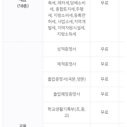
축세, 레저세,담배소비
무료
(18종)
세, 종합토지세,주행
세, 지방소비세,등록면
허세, 사업소세,지역개
발세, 지역자원시설세,
지방소득세
성적증명서
무료
제적증명서
무료
졸업증명서(국문,영문)
무료
졸업예정증명서
무료
학교생활기록부(초,중,
무료
고)
교육