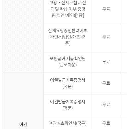
고용‧산재보험료 신
고 및 완납 여부 증명
무료
원(법인/개인)[4종]
산재요양승인반려여부
확인서(법인/개인)[2
무료
종]
보험급여 지급확인원
무료
(근로자용)
여권발급기록증명서
무료
(국문)
여권발급기록증명서
무료
(영문)
여권실효확인서(국문)
무료
여권