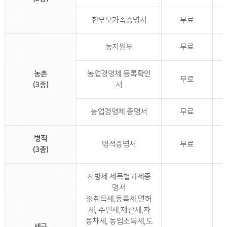
한부모가족증명서
무료
농지원부
무료
농촌
농업경영체 등록확인
무료
(3종)
서
농업경영체 증명서
무료
병적
병적증명서
무료
(3종)
지방세 세목별과세증
명서
※취득세,등록세,면허
세, 주민세,재산세,자
동차세, 농업소득세,도
세금