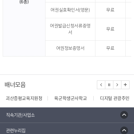
(6종)
여권실효확인서(영문)
무료
여권발급신청서류증명
무료
서
여권정보증명서
무료
배너모음
괴산증평교육지원청
육군학생군사학교
디지털 관광주민증
110정부민원안내콜센터
종합부동산세 안내
건축행정
직속기관/사업소
관련누리집