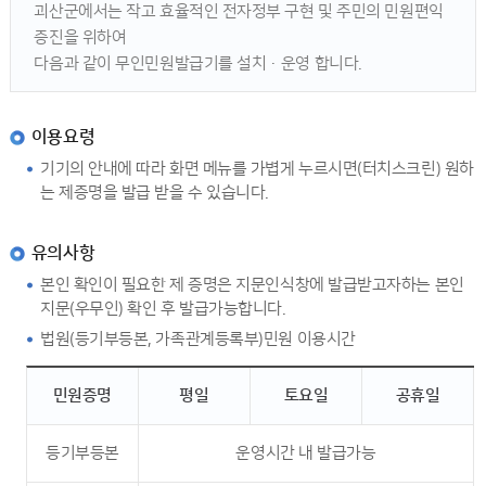
괴산군에서는 작고 효율적인 전자정부 구현 및 주민의 민원편익
증진을 위하여
다음과 같이 무인민원발급기를 설치·운영 합니다.
이용요령
기기의 안내에 따라 화면 메뉴를 가볍게 누르시면(터치스크린) 원하
는 제증명을 발급 받을 수 있습니다.
유의사항
본인 확인이 필요한 제 증명은 지문인식창에 발급받고자하는 본인
지문(우무인) 확인 후 발급가능합니다.
법원(등기부등본, 가족관계등록부)민원 이용시간
민원증명
평일
토요일
공휴일
등기부등본
운영시간 내 발급가능