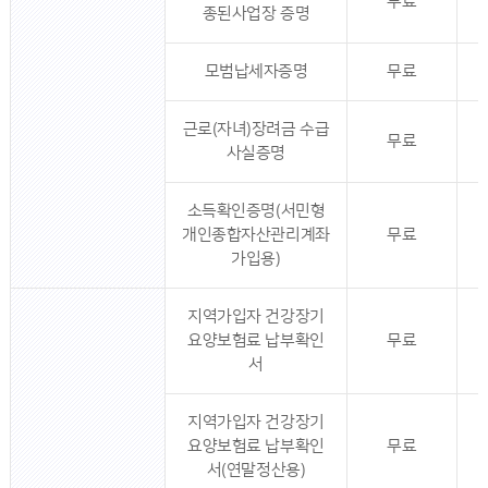
무료
종된사업장 증명
모범납세자증명
무료
근로(자녀)장려금 수급
무료
사실증명
소득확인증명(서민형
개인종합자산관리계좌
무료
가입용)
지역가입자 건강장기
요양보험료 납부확인
무료
서
지역가입자 건강장기
요양보험료 납부확인
무료
서(연말정산용)