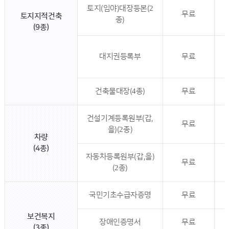
토지(임야)대장등본(2
무료
토지지적건축
종)
(9종)
대지권등록부
무료
건축물대장(4종)
무료
건설기계등록원부(갑,
무료
을)(2종)
차량
(4종)
자동차등록원부(갑,을)
무료
(2종)
국민기초수급자증명
무료
보건복지
장애인증명서
무료
(3종)