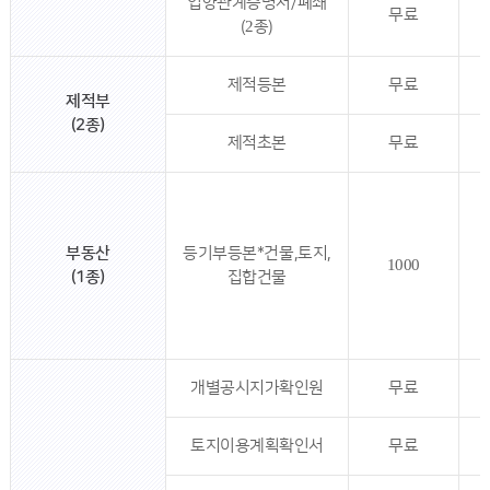
입양관계증명서/폐쇄
무료
(2종)
제적등본
무료
제적부
(2종)
제적초본
무료
부동산
등기부등본*건물,토지,
1000
(1종)
집합건물
개별공시지가확인원
무료
토지이용계획확인서
무료