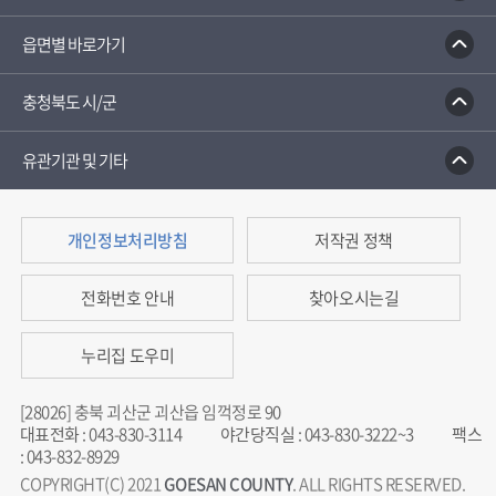
읍면별 바로가기
충청북도 시/군
유관기관 및 기타
개인정보처리방침
저작권 정책
전화번호 안내
찾아오시는길
누리집 도우미
[28026] 충북 괴산군 괴산읍 임꺽정로 90
대표전화
:
043-830-3114
야간당직실
:
043-830-3222~3
팩스
:
043-832-8929
COPYRIGHT(C) 2021
GOESAN COUNTY
. ALL RIGHTS RESERVED.