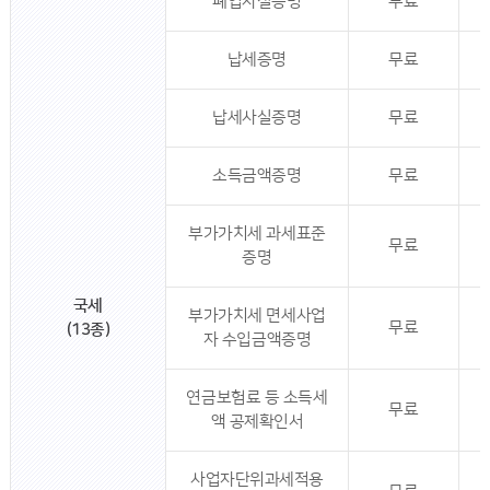
폐업사실증명
무료
납세증명
무료
납세사실증명
무료
소득금액증명
무료
부가가치세 과세표준
무료
증명
국세
부가가치세 면세사업
무료
(13종)
자 수입금액증명
연금보험료 등 소득세
무료
액 공제확인서
사업자단위과세적용