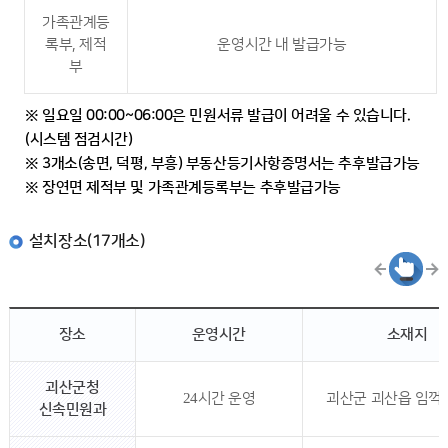
가족관계등
록부, 제적
운영시간 내 발급가능
부
※ 일요일 00:00~06:00은 민원서류 발급이 어려울 수 있습니다.
(시스템 점검시간)
※ 3개소(송면, 덕평, 부흥) 부동산등기사항증명서는 추후발급가능
※ 장연면 제적부 및 가족관계등록부는 추후발급가능
설치장소(17개소)
장소
운영시간
소재지
괴산군청
24시간 운영
괴산군 괴산읍 임꺽정
신속민원과