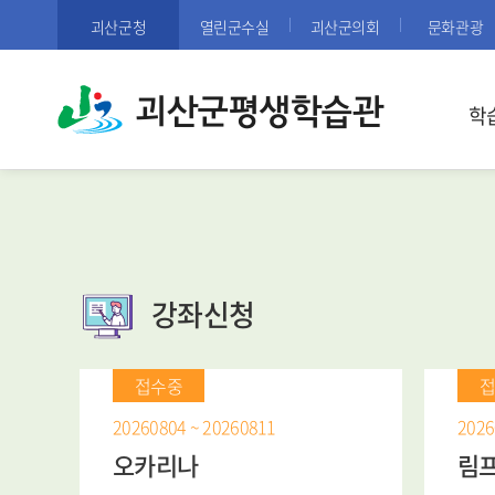
괴산군청
열린군수실
괴산군의회
문화관광
괴산군평생학습관
학
강좌신청
접수중
20260804 ~ 20260811
2026
인문철학(한강작품)
스