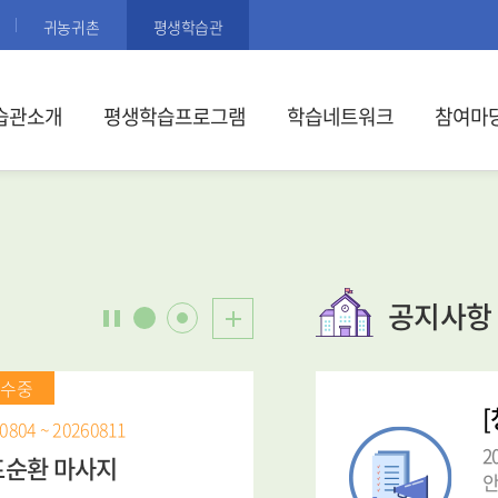
귀농귀촌
평생학습관
습관소개
평생학습프로그램
학습네트워크
참여마
공지사항
접수중
[
0804 ~ 20260811
2
마트폰기초(안드로이드)
안