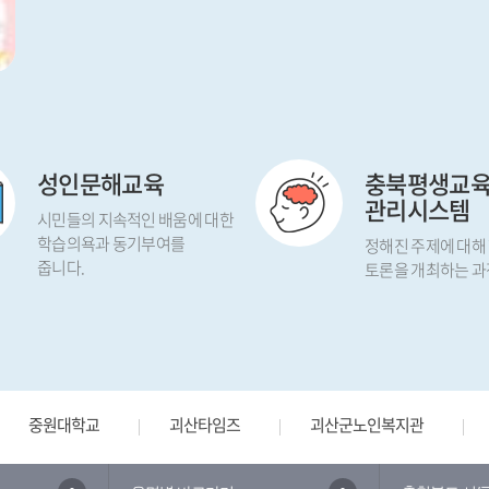
성인문해교육
충북평생교
관리시스템
시민들의 지속적인 배움에 대한
학습의욕과 동기부여를
정해진 주제에 대해
줍니다.
토론을 개최하는 과
중원대학교
괴산타임즈
괴산군노인복지관
플랫폼
손말이음센터
부동산 불법행위 통합 신고센터
한국지방재정공제회
자치법규정보시스템
마을