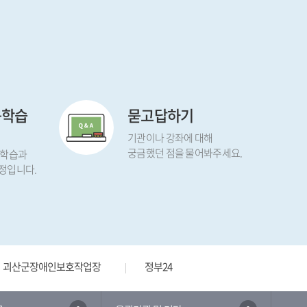
육학습
묻고답하기
기관이나 강좌에 대해
궁금했던 점을 물어봐주세요.
 학습과
정입니다.
괴산군장애인보호작업장
정부24
국가상징 알아보기
부패 공익신고
세무사
생활안전지도
충청북도 블로그