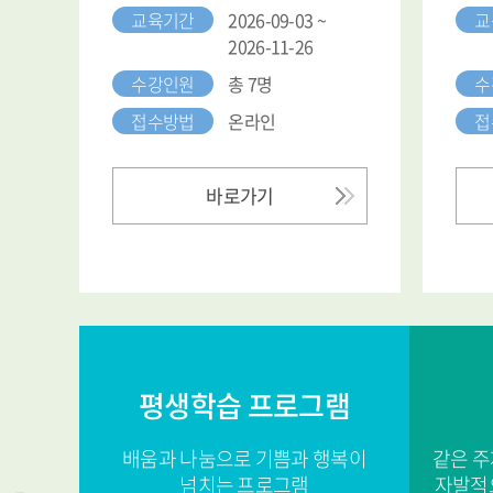
교육기간
2026-09-04 ~
교
2026-12-04
수강인원
총 10명
수
접수방법
온라인
접
바로가기
평생학습 프로그램
배움과 나눔으로 기쁨과 행복이
같은 주
넘치는 프로그램
자발적