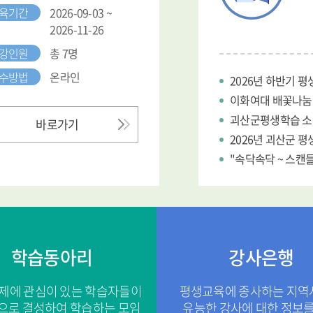
육기간
2026-09-04 ~
2026-12-04
강인원
총 10명
수방법
온라인
2026년 하반기 
이화여대 배꽃나눔
괴산군평생학습 소상
바로가기
2026년 괴산군 
"속닥속닥 ~ 스캔
학습동아리
강사은행
제에 관심이 있는 학습자들이
평생교육에 종사하는 지역
으로 결성하여 학습하는 모임
유능한 강사에 대한 정보를