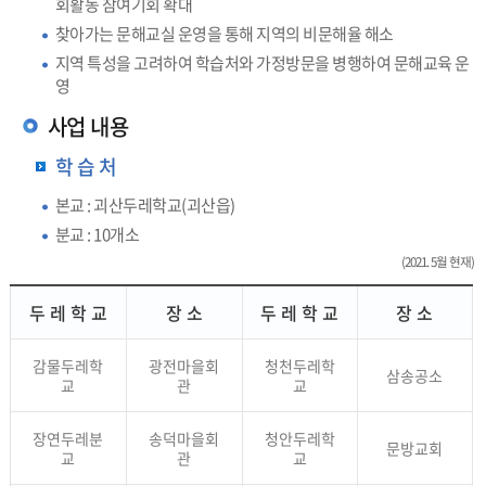
회활동 참여기회 확대
찾아가는 문해교실 운영을 통해 지역의 비문해율 해소
지역 특성을 고려하여 학습처와 가정방문을 병행하여 문해교육 운
영
사업 내용
학 습 처
본교 : 괴산두레학교(괴산읍)
분교 : 10개소
(2021. 5월 현재)
두 레 학 교
장 소
두 레 학 교
장 소
감물두레학
광전마을회
청천두레학
삼송공소
교
관
교
장연두레분
송덕마을회
청안두레학
문방교회
교
관
교