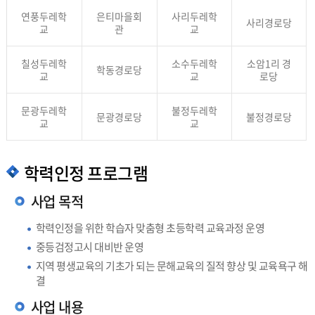
연풍두레학
은티마을회
사리두레학
사리경로당
교
관
교
칠성두레학
소수두레학
소암1리 경
학동경로당
교
교
로당
문광두레학
불정두레학
문광경로당
불정경로당
교
교
학력인정 프로그램
사업 목적
학력인정을 위한 학습자 맞춤형 초등학력 교육과정 운영
중등검정고시 대비반 운영
지역 평생교육의 기초가 되는 문해교육의 질적 향상 및 교육욕구 해
결
사업 내용