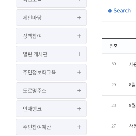
Search
제안마당
정책참여
번호
열린 게시판
30
사
주민정보화교육
29
8월
도로명주소
28
9월
인재뱅크
주민참여예산
27
사