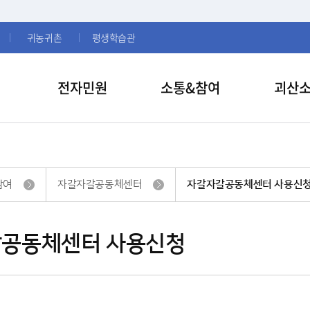
귀농귀촌
평생학습관
전자민원
소통&참여
괴산
참여
자갈자갈공동체센터
자갈자갈공동체센터 사용신
공동체센터 사용신청