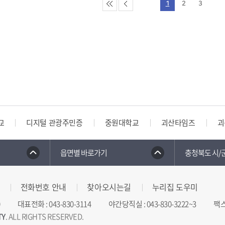
1
2
3
디지털 관광주민증
중원대학교
괴산타임즈
괴산군노
읍면별 바로가기
충청북도 시/
전화번호 안내
찾아오시는길
누리집 도우미
대표전화
:
043-830-3114
야간당직실
:
043-830-3222~3
팩
TY
. ALL RIGHTS RESERVED.