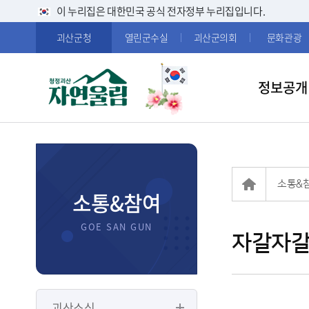
이 누리집은 대한민국 공식 전자정부 누리집입니다.
괴산군청
열린군수실
괴산군의회
문화관광
정보공개
소통&
소통&참여
자갈자갈
괴산소식