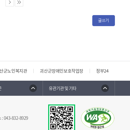
글쓰기
인복지관
괴산군장애인보호작업장
정부24
충청북도 
군
유관기관 및 기타
스
:
043-832-8929