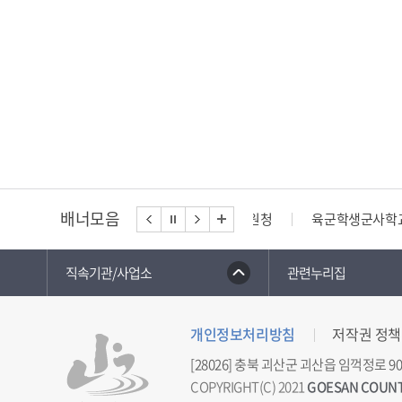
배너모음
육군학생군사학교
직속기관/사업소
관련누리집
개인정보처리방침
저작권 정책
[28026] 충북 괴산군 괴산읍 임꺽정로 90
COPYRIGHT(C) 2021
GOESAN COUN