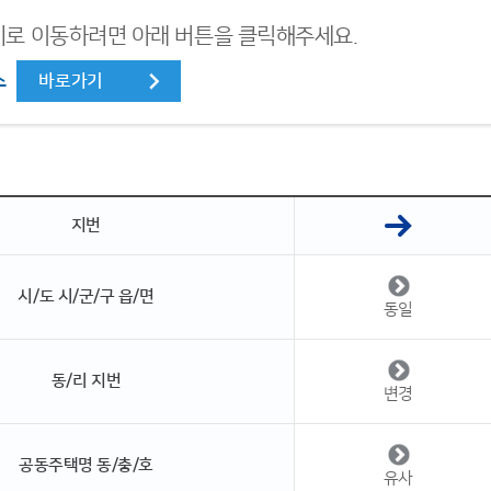
로 이동하려면 아래 버튼을 클릭해주세요.
소
바로가기
지번
시/도 시/군/구 읍/면
동일
동/리 지번
변경
공동주택명 동/충/호
유사