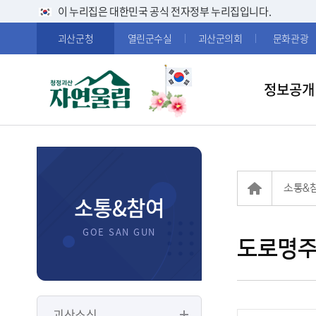
이 누리집은 대한민국 공식 전자정부 누리집입니다.
괴산군청
열린군수실
괴산군의회
문화관광
정보공개
소통&
소통&참여
도로명주
괴산소식