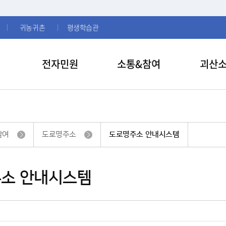
귀농귀촌
평생학습관
전자민원
소통&참여
괴산
참여
도로명주소
도로명주소 안내시스템
소 안내시스템