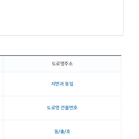
도로명주소
지번과 동일
도로명 건물번호
동/충/호