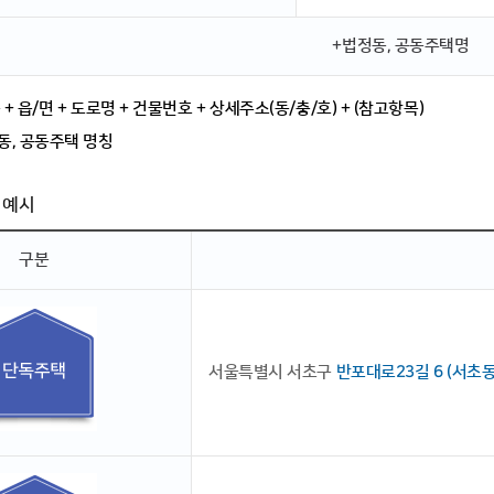
+법정동, 공동주택명
구 + 읍/면 + 도로명 + 건물번호 + 상세주소(동/충/호) + (참고항목)
동, 공동주택 명칭
 예시
구분
서울특별시 서초구
반포대로23길 6 (서초동