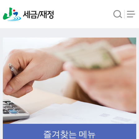
세금/재정
즐겨찾는
메뉴