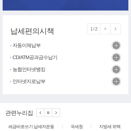
가상계좌납부
자동차세연납신청
1
/
2
납세편의시책
자동이체납부
CD/ATM공과금수납기
농협인터넷뱅킹
인터넷지로납부
신용카드납부
가상계좌납부
관련누리집
자동차세연납신청
세금바로쓰기 납세자운동
국세청
지방세 위택스