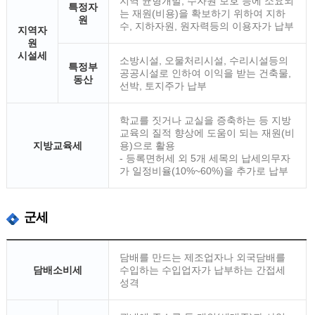
지역 균형개발, 수자원 보호 등에 소요되
특정자
는 재원(비용)을 확보하기 위하여 지하
원
수, 지하자원, 원자력등의 이용자가 납부
지역자
원
시설세
소방시설, 오물처리시설, 수리시설등의
특정부
공공시설로 인하여 이익을 받는 건축물,
동산
선박, 토지주가 납부
학교를 짓거나 교실을 증축하는 등 지방
교육의 질적 향상에 도움이 되는 재원(비
지방교육세
용)으로 활용
- 등록면허세 외 5개 세목의 납세의무자
가 일정비율(10%~60%)을 추가로 납부
군세
담배를 만드는 제조업자나 외국담배를
담배소비세
수입하는 수입업자가 납부하는 간접세
성격