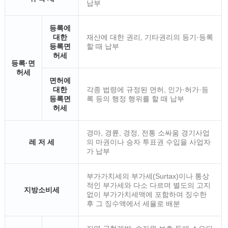
납부
등록에
대한
재산에 대한 권리, 기타권리의 등기·등록
등록면
할 때 납부
허세
등록·면
허세
면허에
대한
각종 법령에 규정된 면허, 인가·허가·등
등록면
록 등의 행정 행위를 할 때 납부
허세
경마, 경륜, 경정, 전통 소싸움 경기사업
레 저 세
의 마권이나 승자 투표권 수입을 사업자
가 납부
부가가치세의 부가세(Surtax)이나 통상
적인 부가세와 다소 다르며 별도의 고지
지방소비세
없이 부가가치세액에 포함하여 징수한
후 그 징수액에서 세율로 배분