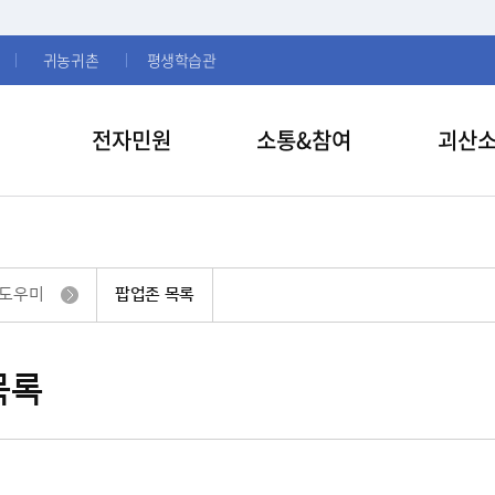
귀농귀촌
평생학습관
전자민원
소통&참여
괴산
 도우미
팝업존 목록
목록