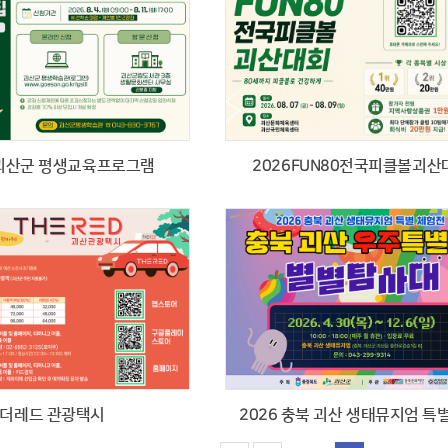
 괴산군 평생교육프로그램
2026FUN80전국피클볼괴산
더레드 관광택시