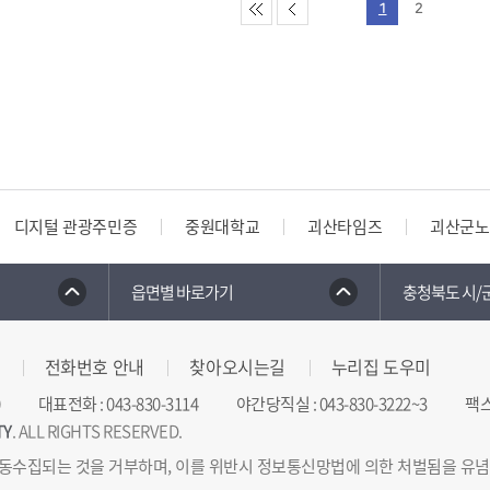
1
2
디지털 관광주민증
중원대학교
괴산타임즈
괴산군노
읍면별 바로가기
충청북도 시/
전화번호 안내
찾아오시는길
누리집 도우미
대표전화
:
043-830-3114
야간당직실
:
043-830-3222~3
팩
TY
. ALL RIGHTS RESERVED.
동수집되는 것을 거부하며, 이를 위반시 정보통신망법에 의한 처벌됨을 유