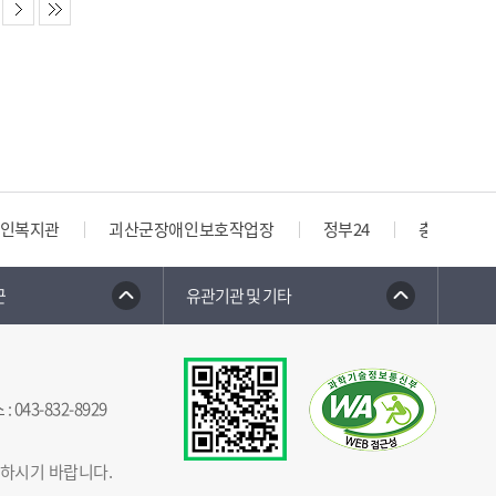
인복지관
괴산군장애인보호작업장
정부24
충청북도 
군
유관기관 및 기타
스
:
043-832-8929
념하시기 바랍니다.