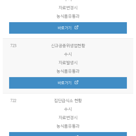
자료변경시
농식품유통과​​
바로가기
723
신규공중위생업현황
수시
자료발생시
농식품유통과
바로가기
722
집단급식소 현황
수시
자료변경시
농식품유통과