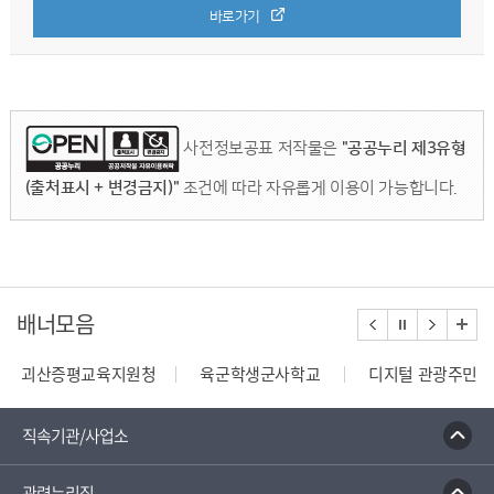
바로가기
사전정보공표 저작물은
"공공누리 제3유형
(출처표시 + 변경금지)"
조건에 따라 자유롭게 이용이 가능합니다.
배너모음
괴산증평교육지원청
육군학생군사학교
디지털 관광주민증
110정부민원안내콜센터
종합부동산세 안내
건축행정
직속기관/사업소
관련누리집