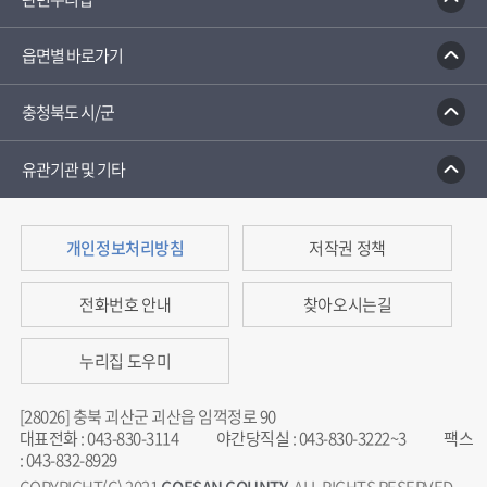
읍면별 바로가기
충청북도 시/군
유관기관 및 기타
개인정보처리방침
저작권 정책
전화번호 안내
찾아오시는길
누리집 도우미
[28026] 충북 괴산군 괴산읍 임꺽정로 90
대표전화
:
043-830-3114
야간당직실
:
043-830-3222~3
팩스
:
043-832-8929
COPYRIGHT(C) 2021
GOESAN COUNTY
. ALL RIGHTS RESERVED.