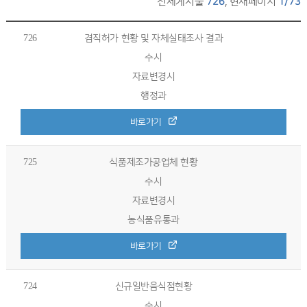
전체게시물
726
, 현재페이지
1/73
726
겸직허가 현황 및 자체실태조사 결과
수시
자료변경시
행정과
바로가기
725
식품제조가공업체 현황
수시
자료변경시
농식품유통과
바로가기
724
신규일반음식점현황
수시