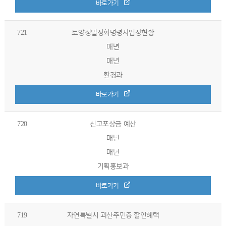
바로가기
721
토양정밀정화명령사업장현황
매년
매년
환경과
바로가기
720
신고포상금 예산
매년
매년
기획홍보과
바로가기
719
자연특별시 괴산주민증 할인혜택