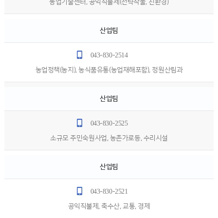
농업기술센터, 공익직불제(전략작물, 친환경)
산업팀
043-830-2514
농업정책(농지), 농식품유통(농업재해포함), 정원산림과
산업팀
043-830-2525
소규모 주민숙원사업, 농촌가로등, 수리시설
산업팀
043-830-2521
공익직불제, 축수산, 교통, 경제