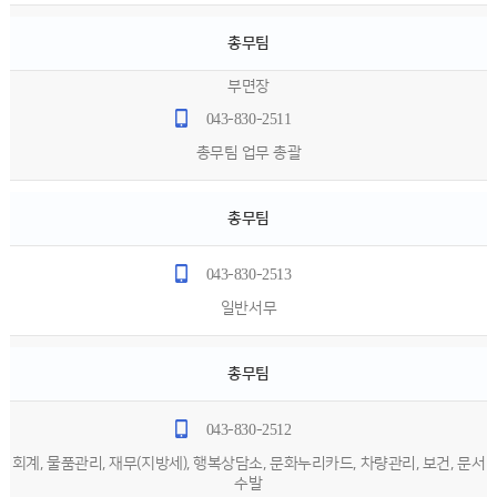
총무팀
부면장
043-830-2511
총무팀 업무 총괄
총무팀
043-830-2513
일반서무
총무팀
043-830-2512
회계, 물품관리, 재무(지방세), 행복상담소, 문화누리카드, 차량관리, 보건, 문서
수발