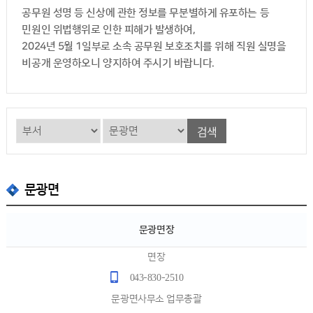
공무원 성명 등 신상에 관한 정보를 무분별하게 유포하는 등
민원인 위법행위로 인한 피해가 발생하여,
2024년 5월 1일부로 소속 공무원 보호조치를 위해 직원 실명을
비공개 운영하오니 양지하여 주시기 바랍니다.
검색
문광면
문광면장
면장
043-830-2510
문광면사무소 업무총괄