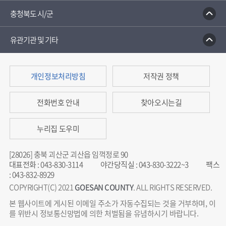
충청북도 시/군
유관기관 및 기타
개인정보처리방침
저작권 정책
전화번호 안내
찾아오시는길
누리집 도우미
[28026] 충북 괴산군 괴산읍 임꺽정로 90
대표전화
:
043-830-3114
야간당직실
:
043-830-3222~3
팩스
:
043-832-8929
COPYRIGHT(C) 2021
GOESAN COUNTY
. ALL RIGHTS RESERVED.
본 웹사이트에 게시된 이메일 주소가 자동수집되는 것을 거부하며, 이
를 위반시 정보통신망법에 의한 처벌됨을 유념하시기 바랍니다.