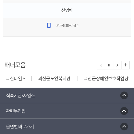
산업팀
043-830-2514
배너모음
괴산타임즈
괴산군노인복지관
괴산군장애인보호작업장
밭농업직불제정보열람
한국건강관리협회
정보공개시
직속기관/사업소
관련누리집
읍면별 바로가기