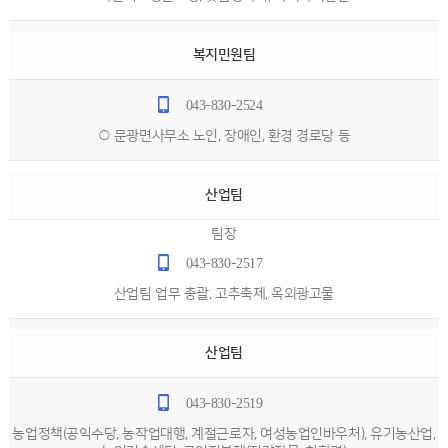
복지민원팀
043-830-2524
○ 문광면사무소 노인, 장애인, 환경 경로당 등
산업팀
팀장
043-830-2517
산업팀 업무 총괄, 고추축제, 옥외광고물
산업팀
043-830-2519
농업정책(공익수당, 농작업대행, 계절근로자, 여성농업인바우처), 유기농산업,