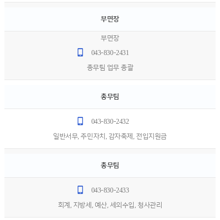
부면장
부면장
043-830-2431
총무팀 업무 총괄
총무팀
043-830-2432
일반서무, 주민자치, 감자축제, 전입지원금
총무팀
043-830-2433
회계, 지방세, 예산, 세외수입, 청사관리