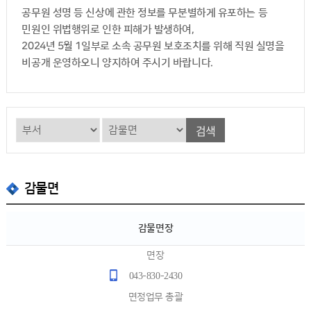
공무원 성명 등 신상에 관한 정보를 무분별하게 유포하는 등
민원인 위법행위로 인한 피해가 발생하여,
2024년 5월 1일부로 소속 공무원 보호조치를 위해 직원 실명을
비공개 운영하오니 양지하여 주시기 바랍니다.
검색
감물면
감물면장
면장
043-830-2430
면정업무 총괄