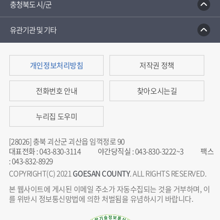
충청북도 시/군
유관기관 및 기타
개인정보처리방침
저작권 정책
전화번호 안내
찾아오시는길
누리집 도우미
[28026] 충북 괴산군 괴산읍 임꺽정로 90
대표전화
:
043-830-3114
야간당직실
:
043-830-3222~3
팩스
:
043-832-8929
COPYRIGHT(C) 2021
GOESAN COUNTY
. ALL RIGHTS RESERVED.
본 웹사이트에 게시된 이메일 주소가 자동수집되는 것을 거부하며, 이
를 위반시 정보통신망법에 의한 처벌됨을 유념하시기 바랍니다.