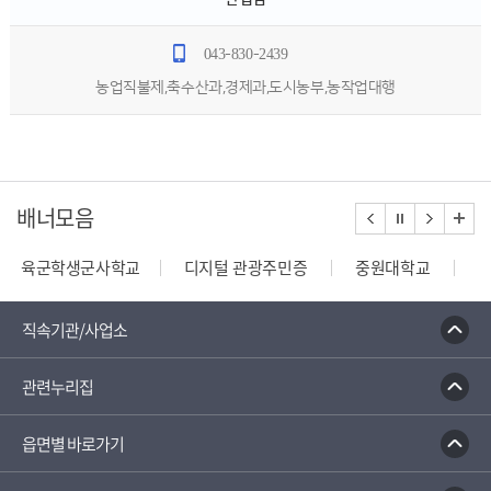
043-830-2439
농업직불제,축수산과,경제과,도시농부,농작업대행
배너모음
육군학생군사학교
디지털 관광주민증
중원대학교
종합부동산세 안내
건축행정시스템 세움터
밭농업직
직속기관/사업소
관련누리집
읍면별 바로가기