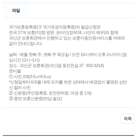
파일
국가보훈등록증(구 국가유공자등록증)의 발급신청은
전국 27개 보훈(지)청 방문, 온라인(정부24, 나만의 예우)와 함께
괴산군 보훈회관에서 진행하고 있는 보훈이동민원서비스를 아래와
같이 안내드립니다.
날짜 : 매월 첫째 주, 셋째 주 목요일 / 오전 10시부터 오후 2시까지 (점
심시간 12시~1시)
장소 : 괴산군 보훈회관(괴산읍 동진천길 27 : 832-3214)
준비물
① 사진 1매(3.5㎝*4.5㎝)
*신청일부터 6개월 내에 모자를 벗은 상태에서 배경없이 촬영된 상반
신 컬러 사진
② 신분증(주민등록증, 운전면허증, 여권 중 1개)
③ 종전 보훈신분증(반납 필요)
목록