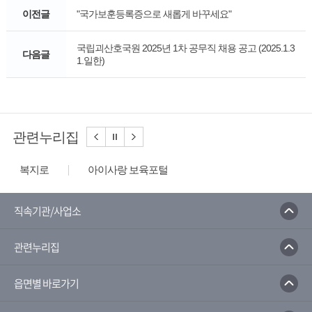
이전글
"국가보훈등록증으로 새롭게 바꾸세요"
국립괴산호국원 2025년 1차 공무직 채용 공고 (2025.1.3
다음글
1.일한)
관련누리집
복지로
아이사랑 보육포털
노인장기요양보험
장사정보시스템
드림스타트
장애인사회활동지원
다누리
직속기관/사업소
국민행복카드
여성가족부
관련누리집
한국장애인재활협회
인터넷중독상담센터
대한장애인체육회
충청북도청소년종합진흥원
읍면별 바로가기
국립특수원