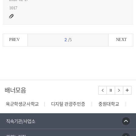
1017
PREV
NEXT
2
/5
배너모음
육군학생군사학교
디지털 관광주민증
중원대학교
종합부동산세 안내
건축행정시스템 세움터
밭농업직
직속기관/사업소