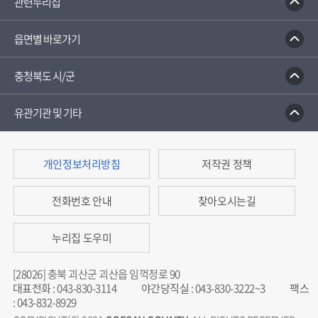
관련누리집
읍면별 바로가기
충청북도 시/군
유관기관 및 기타
개인정보처리방침
저작권 정책
전화번호 안내
찾아오시는길
누리집 도우미
[28026] 충북 괴산군 괴산읍 임꺽정로 90
대표전화
:
043-830-3114
야간당직실
:
043-830-3222~3
팩스
:
043-832-8929