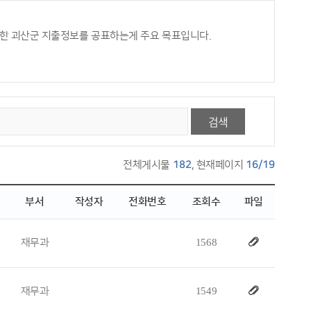
한 괴산군 지출정보를 공표하는게 주요 목표입니다.
검색
전체게시물
182
, 현재페이지
16/19
부서
작성자
전화번호
조회수
파일
재무과
1568
재무과
1549