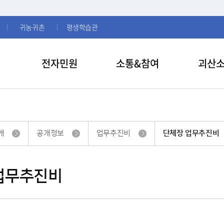
귀농귀촌
평생학습관
전자민원
소통&참여
괴산
개
공개정보
업무추진비
단체장 업무추진비
업무추진비