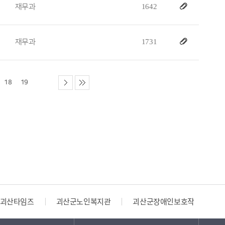
재무과
1642
재무과
1731
18
19
괴산타임즈
괴산군노인복지관
괴산군장애인보호작업장