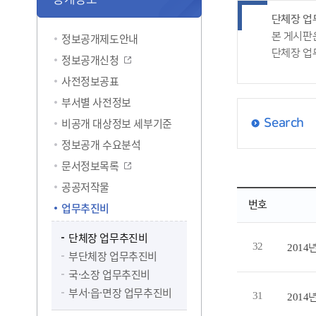
단체장 업
본 게시판
정보공개제도안내
단체장 업
정보공개신청
사전정보공표
부서별 사전정보
비공개 대상정보 세부기준
Search
정보공개 수요분석
문서정보목록
공공저작물
번호
업무추진비
단체장 업무추진비
32
201
부단체장 업무추진비
국·소장 업무추진비
부서·읍·면장 업무추진비
31
201