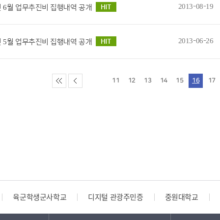
2013-08-19
3년 6월 업무추진비 집행내역 공개
2013-06-26
3년 5월 업무추진비 집행내역 공개
11
12
13
14
15
16
17
육군학생군사학교
디지털 관광주민증
중원대학교