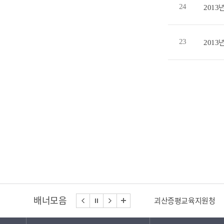
24
201
23
201
배너모음
괴산증평교육지원청