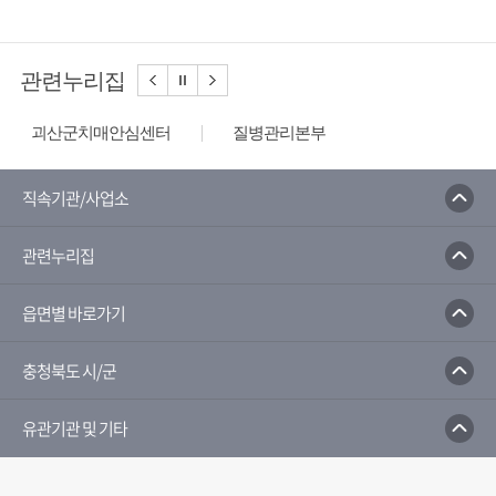
관련누리집
괴산군치매안심센터
질병관리본부
보건의료지원통합신고포털
국민건강보건공단
예방접종도우미
G_health
보건복지부
직속기관/사업소
금연길라잡이
국가건강정보포털
관련누리집
읍면별 바로가기
충청북도 시/군
유관기관 및 기타