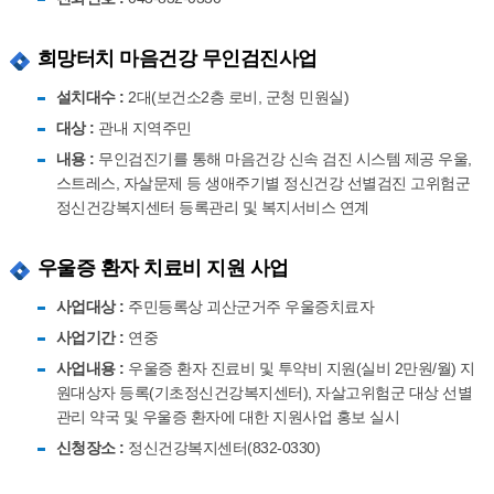
희망터치 마음건강 무인검진사업
설치대수 :
2대(보건소2층 로비, 군청 민원실)
대상 :
관내 지역주민
내용 :
무인검진기를 통해 마음건강 신속 검진 시스템 제공 우울,
스트레스, 자살문제 등 생애주기별 정신건강 선별검진 고위험군
정신건강복지센터 등록관리 및 복지서비스 연계
우울증 환자 치료비 지원 사업
사업대상 :
주민등록상 괴산군거주 우울증치료자
사업기간 :
연중
사업내용 :
우울증 환자 진료비 및 투약비 지원(실비 2만원/월) 지
원대상자 등록(기초정신건강복지센터), 자살고위험군 대상 선별
관리 약국 및 우울증 환자에 대한 지원사업 홍보 실시
신청장소 :
정신건강복지센터(832-0330)