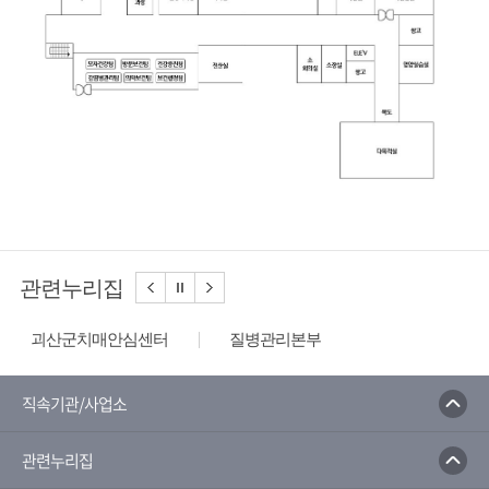
관련누리집
괴산군치매안심센터
질병관리본부
보건의료지원통합신고포털
국민건강보건공단
예방접종도우미
G_health
보건복지부
직속기관/사업소
금연길라잡이
국가건강정보포털
관련누리집