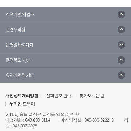
직속기관/사업소
관련누리집
읍면별 바로가기
충청북도 시/군
유관기관 및 기타
개인정보처리방침
전화번호 안내
찾아오시는길
누리집 도우미
[28026] 충북 괴산군 괴산읍 임꺽정로 90
대표전화
:
043-830-3114
야간당직실
:
043-830-3222~3
팩
스
:
043-832-8929