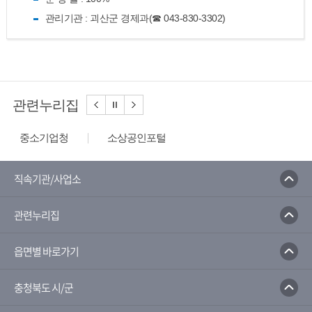
관리기관 : 괴산군 경제과(☎ 043-830-3302)
관련누리집
중소기업청
소상공인포털
소상공인시장진흥공단
소상공인 지식배움터
창업정보
기업사랑센터
워크넷
직속기관/사업소
한국장애인고용공단
관련누리집
읍면별 바로가기
충청북도 시/군