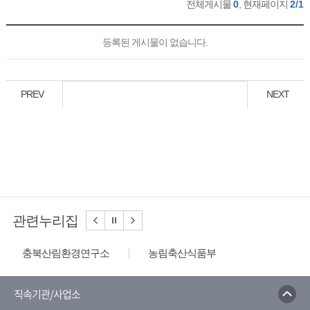
전체게시물
0
, 현재페이지
2/1
등록된 게시물이 없습니다.
PREV
NEXT
관련누리집
충북산림환경연구소
농림축산식품부
국립종자원
농촌진흥청
산림청
충북농업기술원
농림축산검역본부
직속기관/사업소