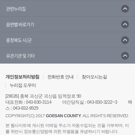
한국농업신문
한국농어촌공사
관련누리집
읍면별 바로가기
충청북도 시/군
유관기관 및 기타
개인정보처리방침
전화번호 안내
찾아오시는길
누리집 도우미
[28026] 충북 괴산군 괴산읍 임꺽정로 90
대표전화
:
043-830-3114
야간당직실
:
043-830-3222~3
팩
스
:
043-832-8929
COPYRIGHT(C) 2017
GOESAN COUNTY
. ALL RIGHTS RESERVED.
본 웹사이트에 게시된 이메일 주소가 자동수집되는 것을 거부하며, 이
를 위반시 정보통신망법에 의한 처벌됨을 유념하시기 바랍니다.