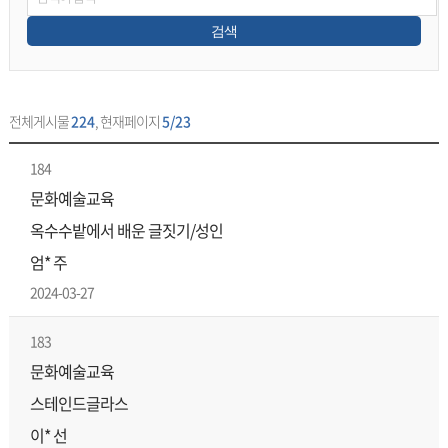
검색
전체게시물
224
, 현재페이지
5/23
184
문화예술교육
옥수수밭에서 배운 글짓기/성인
엄* 주
2024-03-27
183
문화예술교육
스테인드글라스
이* 선