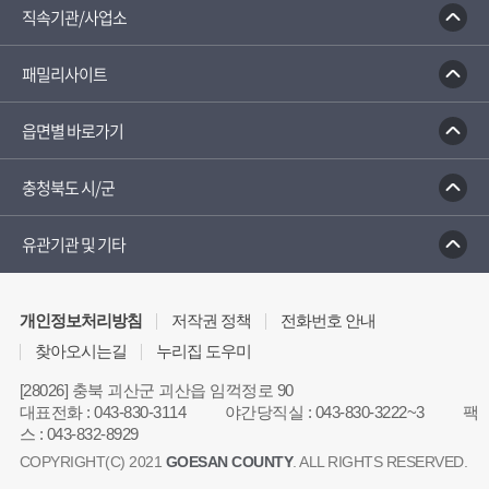
직속기관/사업소
패밀리사이트
읍면별 바로가기
충청북도 시/군
유관기관 및 기타
개인정보처리방침
저작권 정책
전화번호 안내
찾아오시는길
누리집 도우미
[28026] 충북 괴산군 괴산읍 임꺽정로 90
대표전화
:
043-830-3114
야간당직실
:
043-830-3222~3
팩
스
:
043-832-8929
COPYRIGHT(C) 2021
GOESAN COUNTY
. ALL RIGHTS RESERVED.