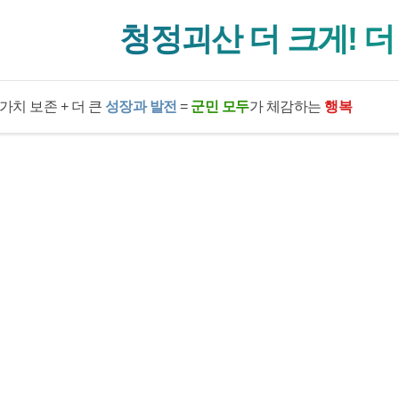
청정괴산 더 크게! 더
 가치 보존 + 더 큰
성장과 발전
=
군민 모두
가 체감하는
행복