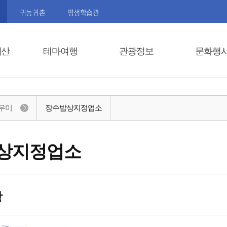
귀농귀촌
평생학습관
괴산
테마여행
관광정보
문화행
우미
장수밥상지정업소
상지정업소
당