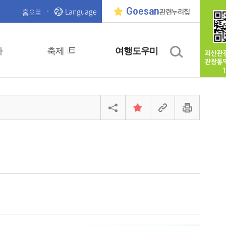
Language
Goesan
홈으로
관련누리집
사
축제
여행도우미
괴산관
관광통
1