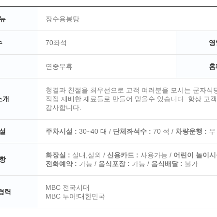
뉴
장수용봉탕
수
70좌석
영
연중무휴
홈
청결과 친절을 최우선으로 고객 여러분을 모시는 군자식
소개
직접 재배한 재료들로 만들어 믿을수 있습니다. 항상 고
감사합니다.
설
주차시설 :
30~40 대 /
단체좌석수 :
70 석 /
차량운행 :
무
화장실 :
실내,실외 /
신용카드 :
사용가능 /
어린이 놀이시설
항
전화예약 :
가능 /
음식포장 :
가능 /
음식배달 :
불가
MBC 전국시대
 경력
MBC 투어!대한민국