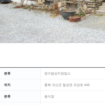
분류
장수밥상지정업소
위치
충북 괴산군 칠성면 괴강로 445
분류
음식점