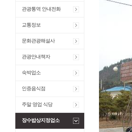
관광통역 안내전화
교통정보
문화관광해설사
관광안내책자
숙박업소
인증음식점
주말 영업 식당
장수밥상지정업소