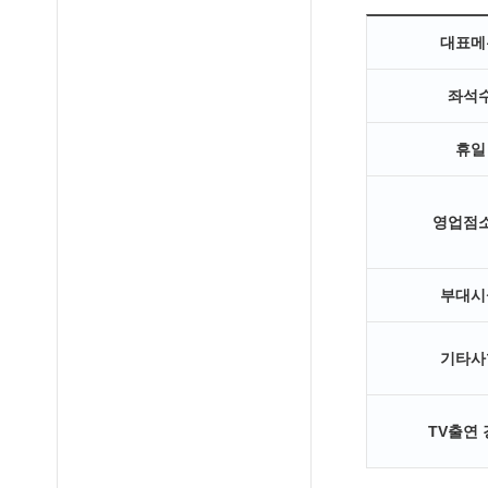
대표메
좌석
휴일
영업점
부대시
기타사
TV출연