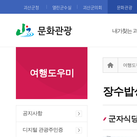
괴산군청
열린군수실
괴산군의회
문화관광
문화관광
내가찾는 
여행도
여행도우미
장수밥
공지사항
군자식
디지털 관광주민증