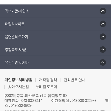
성불산 자연휴양림
농업역사박물관
문화체육관광부
충청나드리
괴산홍보단
직속기관/사업소
괴산장터
대한민국 구석구석
패밀리사이트
읍면별 바로가기
충청북도 시/군
유관기관 및 기타
개인정보처리방침
저작권 정책
전화번호 안내
찾아오시는길
누리집 도우미
[28026] 충북 괴산군 괴산읍 임꺽정로 90
대표전화
:
043-830-3114
야간당직실
:
043-830-3222~3
팩
스
:
043-832-8929