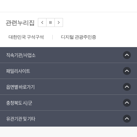
관련누리집
대한민국 구석구석
디지털 관광주민증
성불산 자연휴양림
농업역사박물관
문화체육관광부
충청나드리
괴산홍보단
직속기관/사업소
괴산장터
패밀리사이트
읍면별 바로가기
충청북도 시/군
유관기관 및 기타