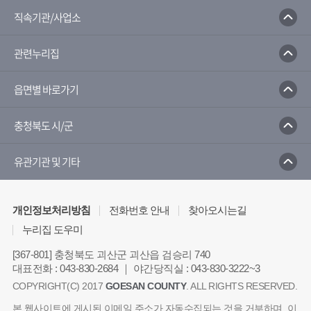
괴산노인복지관
괴산홍보단
마을세무사
직속기관/사업소
화장품·뷰티산업엑스포
충청북도 블로그
관련누리집
충청북도인터넷방송
기업사랑센터
충청북도노인보호전문기관
읍면별 바로가기
충청북도 지역균형발전사업
제98회전국체육대회
제37회전국장애인체육대회
충청북도 시/군
이화여자대학교 고사리수련관
공직·선거비리 익명신고
민원24
유관기관 및 기타
행정공제회
110정부민원안내콜센터
종합부동산세 안내
인터넷건축행정시스템
한국전기안전공사
경제운전 에코드라이브
개인정보처리방침
전화번호 안내
찾아오시는길
밭농업직불제정보열람
규제개혁포털
누리집 도우미
정부서비스알리미
한국건강관리협회
[367-801] 충청북도 괴산군 괴산읍 검승리 740
정보공개시스템
행정안전부
대표전화 : 043-830-2684 ｜ 야간당직실 : 043-830-3222~3
COPYRIGHT(C) 2017
GOESAN COUNTY
. ALL RIGHTS RESERVED.
국민재난안전포털
부동산거래전자계약시스템
독립유공자후손찾기
내고장알리미
본 웹사이트에 게시된 이메일 주소가 자동수집되는 것을 거부하며, 이