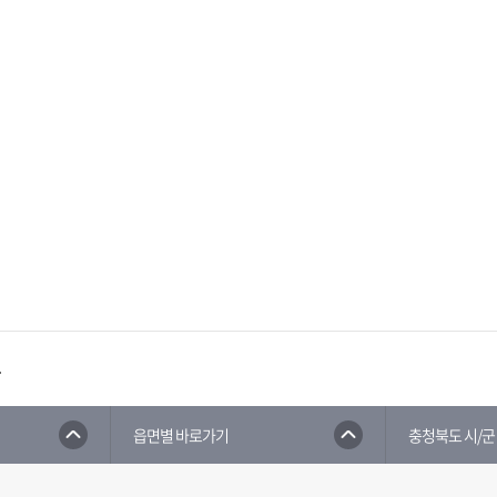
.
읍면별 바로가기
충청북도 시/군