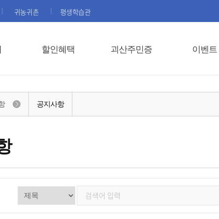
귀농귀촌
평생학습관
내
할인혜택
괴산주민증
이벤트
항
공지사항
항