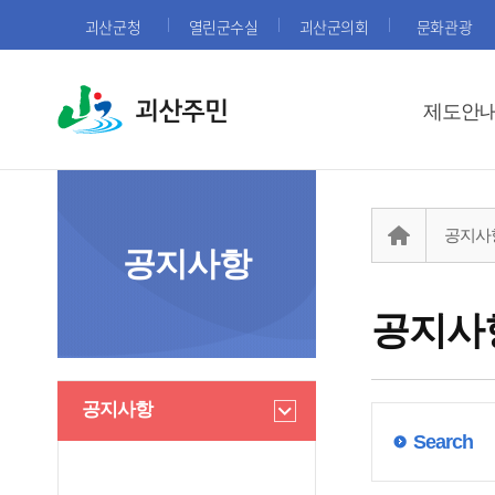
괴산군청
열린군수실
괴산군의회
문화관광
괴산주민
제도안
공지사
공지사항
공지사
공지사항
Search