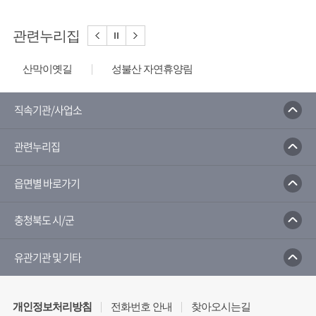
관련누리집
산막이옛길
성불산 자연휴양림
청소년수련원
한지체험박물관
중원대학교 평생교육원
디지털 관광주민증
직속기관/사업소
관련누리집
읍면별 바로가기
충청북도 시/군
유관기관 및 기타
개인정보처리방침
전화번호 안내
찾아오시는길