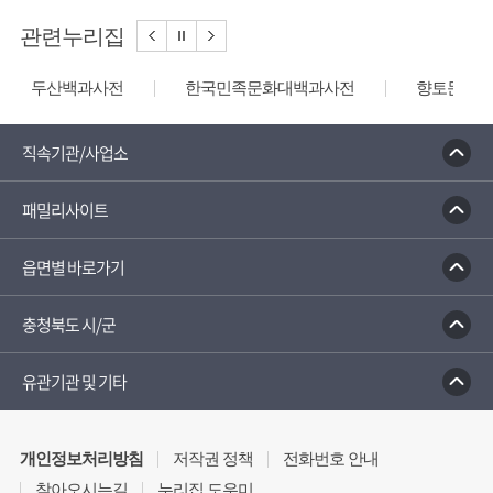
관련누리집
두산백과사전
한국민족문화대백과사전
향토문화전
직속기관/사업소
패밀리사이트
읍면별 바로가기
충청북도 시/군
유관기관 및 기타
개인정보처리방침
저작권 정책
전화번호 안내
찾아오시는길
누리집 도우미