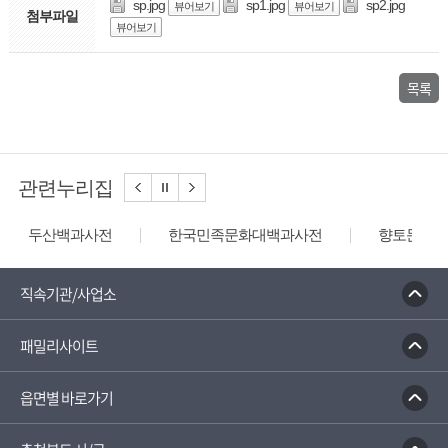
sp.jpg
sp1.jpg
sp2.jpg
뷰어보기
뷰어보기
첨부파일
뷰어보기
목록
관련누리집
두산백과사전
한국민족문화대백과사전
향토문화전
직속기관/사업소
패밀리사이트
읍면별 바로가기