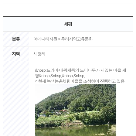
세평
분류
어메니티자원 > 우리지역고유문화
지역
새평리
&nbsp;드라마 대왕세종의 느티나무가 서있는 마을 세
평&nbsp;&nbsp;&nbsp;&nbsp;
○ 현제 녹색농촌체험마을을 조성하여 진행하고 있음