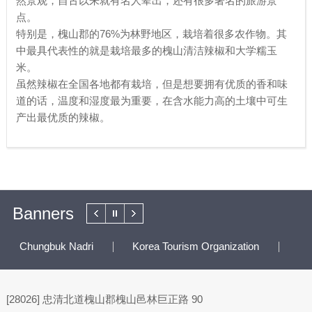
然景观，自古以来就有名人辈出，还有很多著名的旅游景
点。
特别是，槐山郡的76%为林野地区，栽培着很多农作物。其
中最具代表性的就是栽培最多的槐山清洁辣椒和大学糯玉
米。
虽然辣椒在全国各地都有栽培，但是想要拥有优质的香和味
道的话，温度和湿度最为重要，在含水能力高的土壤中可生
产出最优质的辣椒。
Banners
Chungbuk Nadri
Korea Tourism Organization
To
[28026] 忠清北道槐山郡槐山邑林巨正路 90