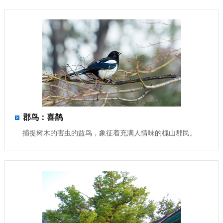
郡鸟：喜鹊
捕捉树木的害虫的益鸟，象征着充满人情味的槐山郡民。