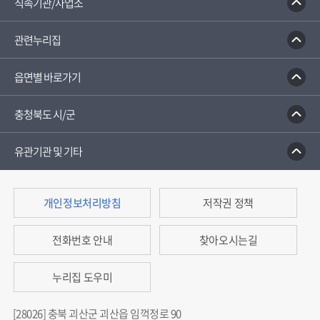
직속기관/사업소
관련누리집
읍면별 바로가기
충청북도 시/군
유관기관 및 기타
개인정보처리방침
저작권 정책
전화번호 안내
찾아오시는길
누리집 도우미
[28026] 충북 괴산군 괴산읍 임꺽정로 90