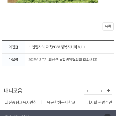
목록
이전글
노인일자리 교육(9988 행복지키미 8.11)
다음글
2025년 3분기 괴산군 통합방위협의회 회의(8.13)
배너모음
괴산증평교육지원청
육군학생군사학교
디지털 관광주민증
110정부민원안내콜센터
종합부동산세 안내
건축행정