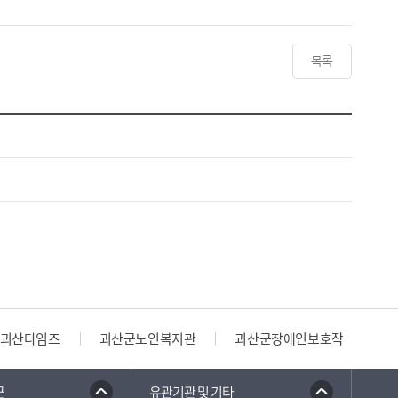
목록
괴산타임즈
괴산군노인복지관
괴산군장애인보호작업장
군
유관기관 및 기타