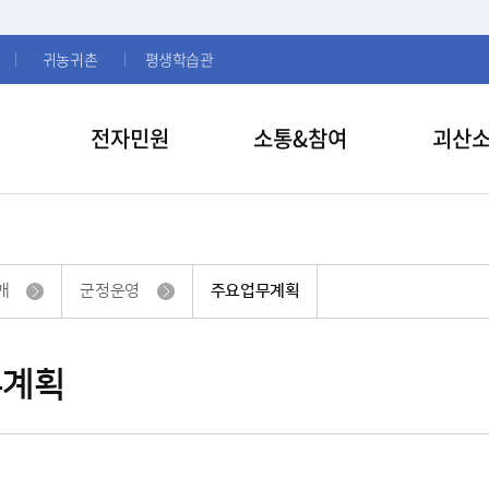
귀농귀촌
평생학습관
전자민원
소통&참여
괴산
개
군정운영
주요업무계획
무계획