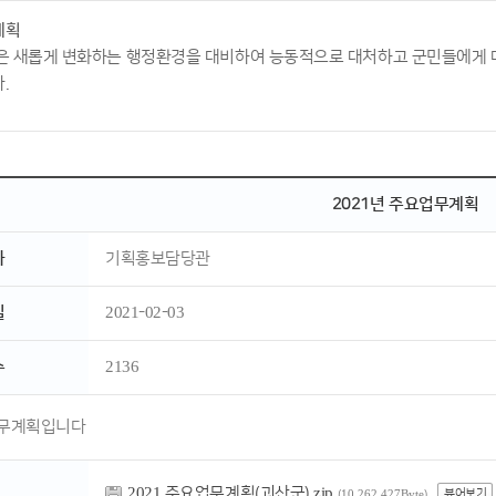
계획
은 새롭게 변화하는 행정환경을 대비하여 능동적으로 대처하고 군민들에게 
.
2021년 주요업무계획
자
기획홍보담당관
일
2021-02-03
수
2136
업무계획입니다
2021 주요업무계획(괴산군).zip
뷰어보기
(10,262,427Byte)