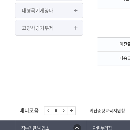
대형국기게양대
고향사랑기부제
이전
다음
배너모음
괴산증평교육지원청
직속기관/사업소
관련누리집