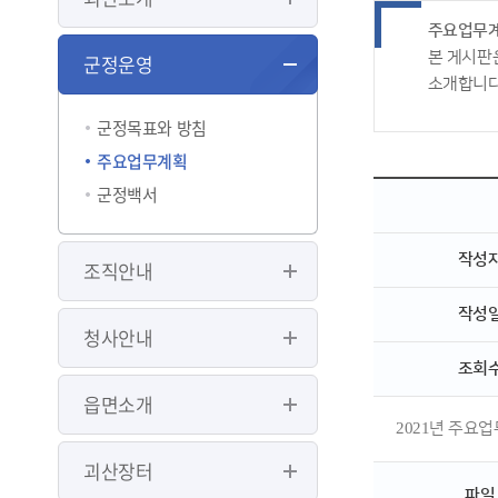
주요업무
본 게시판
군정운영
소개합니다
군정목표와 방침
주요업무계획
군정백서
작성
조직안내
작성
청사안내
조회
읍면소개
2021년 주요
괴산장터
파일