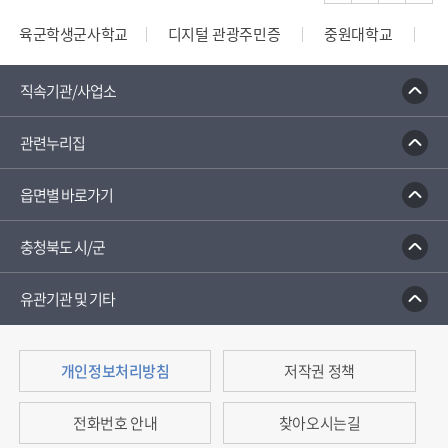
육군학생군사학교
디지털 관광주민증
중원대학교
종합부동산세 안내
건축행정시스템 세움터
밭농업직
직속기관/사업소
관련누리집
읍면별 바로가기
충청북도 시/군
유관기관 및 기타
개인정보처리방침
저작권 정책
전화번호 안내
찾아오시는길