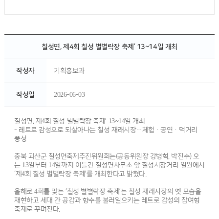
칠성면, 제4회 칠성 별별락장 축제’ 13~14일 개최
작성자
기획홍보과
작성일
2026-06-03
칠성면, 제4회 칠성 별별락장 축제’ 13~14일 개최
- 레트로 감성으로 되살아나는 칠성 재래시장…체험·공연·먹거리
풍성
충북 괴산군 칠성면축제추진위원회는(공동위원장 강병혁, 박진수) 오
는 13일부터 14일까지 이틀간 칠성면사무소 앞 칠성시장거리 일원에서
‘제4회 칠성 별별락장 축제’를 개최한다고 밝혔다.
올해로 4회를 맞는 ‘칠성 별별락장 축제’는 칠성 재래시장의 옛 모습을
재현하고 세대 간 공감과 향수를 불러일으키는 레트로 감성의 참여형
축제로 꾸며진다.