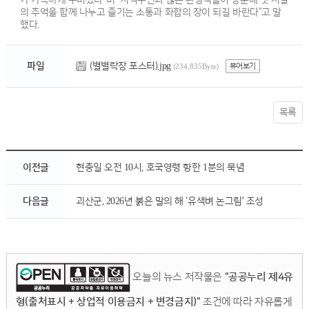
가 가득하게 꾸며졌다”며 “지역주민과 많은 관광객들이 방문해 옛 시절
의 추억을 함께 나누고 즐기는 소통과 화합의 장이 되길 바란다”고 말
했다.
(별별락장 포스터).jpg
파일
뷰어보기
(234,835Byte)
목록
이전글
현충일 오전 10시, 호국영령 향한 1분의 묵념
다음글
괴산군, 2026년 붉은 말의 해 ‘유색벼 논그림’ 조성
오늘의 뉴스 저작물은
"공공누리 제4유
형(출처표시 + 상업적 이용금지 + 변경금지)"
조건에 따라 자유롭게