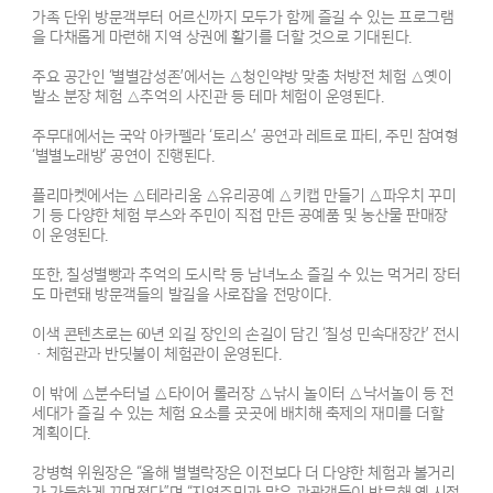
가족 단위 방문객부터 어르신까지 모두가 함께 즐길 수 있는 프로그램
을 다채롭게 마련해 지역 상권에 활기를 더할 것으로 기대된다.
주요 공간인 ‘별별감성존’에서는 △청인약방 맞춤 처방전 체험 △옛이
발소 분장 체험 △추억의 사진관 등 테마 체험이 운영된다.
주무대에서는 국악 아카펠라 ‘토리스’ 공연과 레트로 파티, 주민 참여형
‘별별노래방’ 공연이 진행된다.
플리마켓에서는 △테라리움 △유리공예 △키캡 만들기 △파우치 꾸미
기 등 다양한 체험 부스와 주민이 직접 만든 공예품 및 농산물 판매장
이 운영된다.
또한, 칠성별빵과 추억의 도시락 등 남녀노소 즐길 수 있는 먹거리 장터
도 마련돼 방문객들의 발길을 사로잡을 전망이다.
이색 콘텐츠로는 60년 외길 장인의 손길이 담긴 ‘칠성 민속대장간’ 전시
·체험관과 반딧불이 체험관이 운영된다.
이 밖에 △분수터널 △타이어 롤러장 △낚시 놀이터 △낙서놀이 등 전
세대가 즐길 수 있는 체험 요소를 곳곳에 배치해 축제의 재미를 더할
계획이다.
강병혁 위원장은 “올해 별별락장은 이전보다 더 다양한 체험과 볼거리