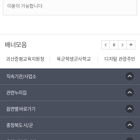
이용이 가능합니다.
배너모음
괴산증평교육지원청
육군학생군사학교
디지털 관광주민증
110정부민원안내콜센터
종합부동산세 안내
건축행정
직속기관/사업소
관련누리집
읍면별 바로가기
충청북도 시/군