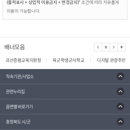
(출처표시 + 상업적 이용금지 + 변경금지)"
조건에 따라 자유롭게
이용이 가능합니다.
배너모음
괴산증평교육지원청
육군학생군사학교
디지털 관광주민증
110정부민원안내콜센터
종합부동산세 안내
건축행정
직속기관/사업소
관련누리집
읍면별 바로가기
충청북도 시/군