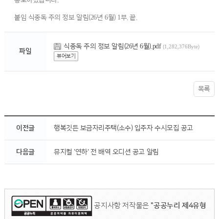
홍보하겠습니다.
붙임 식중독 주의 정보 알림(26년 6월) 1부. 끝.
식중독 주의 정보 알림(26년 6월).pdf
(1,282,376Byte)
파일
뷰어보기
목록
이전글
행복깃든 보금자리주택(소수) 입주자 수시모집 공고
다음글
뮤지컬 '연하' 전 배역 오디션 공고 알림
공지사항 저작물은
"공공누리 제4유형