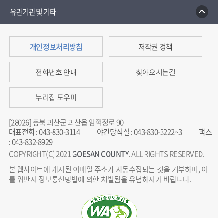
유관기관 및 기타
개인정보처리방침
저작권 정책
전화번호 안내
찾아오시는길
누리집 도우미
[28026] 충북 괴산군 괴산읍 임꺽정로 90
대표전화
:
043-830-3114
야간당직실
:
043-830-3222~3
팩스
:
043-832-8929
COPYRIGHT(C) 2021
GOESAN COUNTY
. ALL RIGHTS RESERVED.
본 웹사이트에 게시된 이메일 주소가 자동수집되는 것을 거부하며, 이
를 위반시 정보통신망법에 의한 처벌됨을 유념하시기 바랍니다.