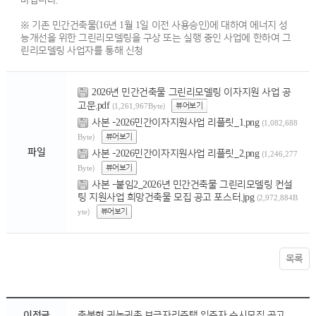
바랍니다.
※ 기존 민간건축물(16년 1월 1일 이전 사용승인)에 대하여 에너지 성
능개선을 위한 그린리모델링을 구상 또는 실행 중인 사업에 한하여 그
린리모델링 사업자를 통해 신청
2026년 민간건축물 그린리모델링 이자지원 사업 공
고문.pdf
뷰어보기
(1,261,967Byte)
사본 -2026민간이자지원사업 리플릿_1.png
(1,082,688
뷰어보기
Byte)
파일
사본 -2026민간이자지원사업 리플릿_2.png
(1,246,277
뷰어보기
Byte)
사본 -붙임2_2026년 민간건축물 그린리모델링 컨설
팅 지원사업 희망건축물 모집 공고 포스터.jpg
(2,972,884B
뷰어보기
yte)
목록
이전글
충북형 귀농귀촌 보금자리주택 입주자 수시모집 공고