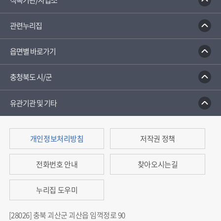
직속기관/사업소
관련누리집
읍면별 바로가기
충청북도 시/군
유관기관 및 기타
개인정보처리방침
저작권 정책
전화번호 안내
찾아오시는길
누리집 도우미
[28026] 충북 괴산군 괴산읍 임꺽정로 90