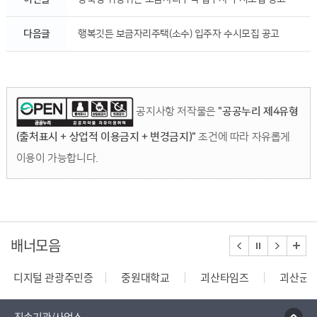
다음글
행복깃든 보금자리주택(소수) 입주자 수시모집 공고
공지사항 저작물은
"공공누리 제4유형
(출처표시 + 상업적 이용금지 + 변경금지)"
조건에 따라 자유롭게
이용이 가능합니다.
배너모음
디지털 관광주민증
중원대학교
괴산타임즈
괴산군
건축행정시스템 세움터
밭농업직불제정보열람
한국건