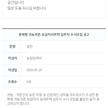
공간입니다.
많은 도움 되시길 바랍니다.
충북형 귀농귀촌 보금자리주택 입주자 수시모집 공고
분류
일반
작성자
농업정책과
작성일
2026-05-29
조회수
936
귀농·귀촌인의 농촌 적응 및 안정적인 정착을 유도하고자 조성한 충
북형 귀농귀촌 보금자리 임대주택 입주자 수시 모집을 붙임과 같이 공
고하고자 합니다.