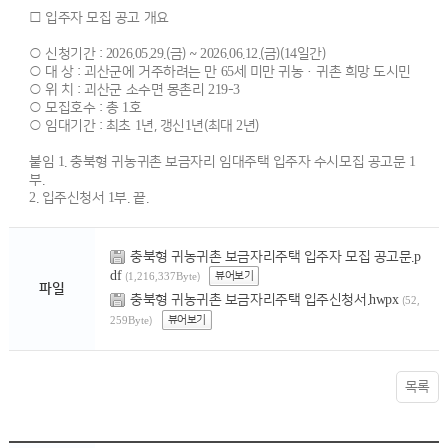
□ 입주자 모집 공고 개요
○ 신청기간 : 2026.05.29.(금) ~ 2026.06.12.(금)(14일간)
○ 대 상 : 괴산군에 거주하려는 만 65세 미만 귀농·귀촌 희망 도시민
○ 위 치 : 괴산군 소수면 몽촌리 219-3
○ 모집호수 : 총 1호
○ 임대기간 : 최초 1년, 갱신1년(최대 2년)
붙임 1. 충북형 귀농귀촌 보금자리 임대주택 입주자 수시모집 공고문 1
부.
2. 입주신청서 1부. 끝.
충북형 귀농귀촌 보금자리주택 입주자 모집 공고문.p
df
뷰어보기
(1,216,337Byte)
파일
충북형 귀농귀촌 보금자리주택 입주신청서.hwpx
(52,
뷰어보기
259Byte)
목록