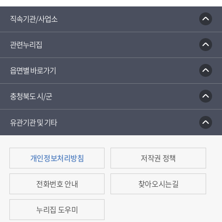
110정부민원안내콜센터
종합부동산세 안내
건축행정
직속기관/사업소
관련누리집
읍면별 바로가기
충청북도 시/군
유관기관 및 기타
개인정보처리방침
저작권 정책
전화번호 안내
찾아오시는길
누리집 도우미