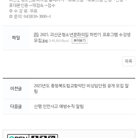
괴산군청소년문화의집 홈페이지→프로그램→프로그램 신청→신청→
휴대폰인증→재접속→접수
◎ 수 강 료: 무료
◎ 문의: 043)830-3800~1
2025. 괴산군청소년문화의집 하반기 프로그램 수강생
파일
모집.jpg
뷰어보기
(140,841Byte)
목록
2025년도 충청북도립교향악단 비상임단원 공개 모집 알
이전글
림
다음글
산행 안전사고 예방수칙 알림