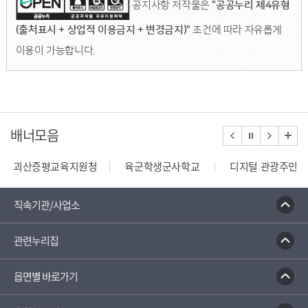
공지사항 저작물은
"공공누리 제4유형
(출처표시 + 상업적 이용금지 + 변경금지)"
조건에 따라 자유롭게
이용이 가능합니다.
배너모음
괴산증평교육지원청
육군학생군사학교
디지털 관광주민증
110정부민원안내콜센터
종합부동산세 안내
건축행정
직속기관/사업소
관련누리집
읍면별 바로가기