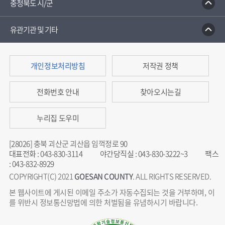
충청북도 시/군
유관기관 및 기타
개인정보처리방침
저작권 정책
전화번호 안내
찾아오시는길
누리집 도우미
[28026] 충북 괴산군 괴산읍 임꺽정로 90
대표전화
:
043-830-3114
야간당직실
:
043-830-3222~3
팩스
:
043-832-8929
COPYRIGHT(C) 2021
GOESAN COUNTY
. ALL RIGHTS RESERVED.
본 웹사이트에 게시된 이메일 주소가 자동수집되는 것을 거부하며, 이
를 위반시 정보통신망법에 의한 처벌됨을 유념하시기 바랍니다.