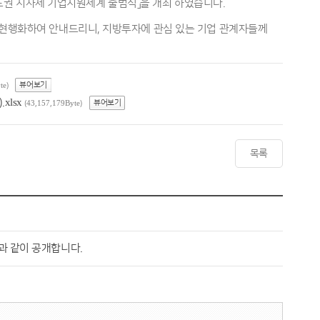
「비수도권 지자체 기업지원체계 출범식」을 개최 하였습니다.
 을 현행화하여 안내드리니, 지방투자에 관심 있는 기업 관계자들께
뷰어보기
te)
xlsx
뷰어보기
(43,157,179Byte)
목록
과 같이 공개합니다.