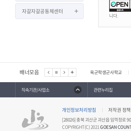
자갈자갈공동체센터
니다.
배너모음
육군학생군사학교
직속기관/사업소
관련누리집
개인정보처리방침
저작권 정책
[28026] 충북 괴산군 괴산읍 임꺽정로 90
COPYRIGHT(C) 2021
GOESAN COUN