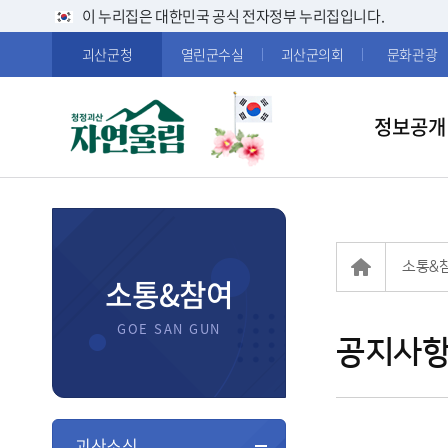
이 누리집은 대한민국 공식 전자정부 누리집입니다.
괴산군청
열린군수실
괴산군의회
문화관광
정보공개
소통&
소통&참여
공지사
괴산소식