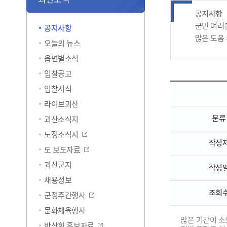
공지사항
군민 여러
공지사항
많은 도움
오늘의 뉴스
읍면별소식
입찰공고
입찰서식
라이브괴산
괴산소식지
분류
도정소식지
작성
도 보도자료
괴산군지
작성
채용정보
조회
군정주간행사
문화체육행사
많은 기간이 
반상회 홍보자료