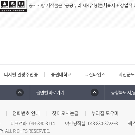
공지사항 저작물은
"공공누리 제4유형(출처표시 + 상업적 
디지털 관광주민증
중원대학교
괴산타임즈
괴산군노
읍면별 바로가기
충청북도 시/
전화번호 안내
찾아오시는길
누리집 도우미
대표전화
:
043-830-3114
야간당직실
:
043-830-3222~3
팩
TY
. ALL RIGHTS RESERVED.