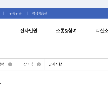
귀농귀촌
평생학습관
전자민원
소통&참여
괴산
참여
괴산소식
공지사항
항