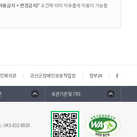
이용금지 + 변경금지)"
조건에 따라 자유롭게 이용이 가능합
인복지관
괴산군장애인보호작업장
정부24
충청북도 
군
유관기관 및 기타
스
:
043-832-8929