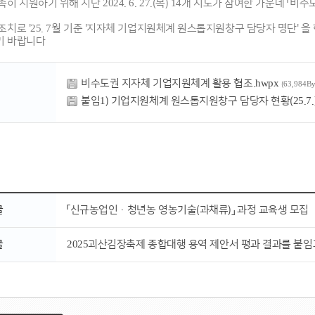
히 지원하기 위해 지난 2024. 6. 27.(목) 14개 시도가 참여한 가운데 
조치로 '25. 7월 기준 '지자체 기업지원체계 원스톱지원창구 담당자 명단'
기 바랍니다
비수도권 지자체 기업지원체계 활용 협조.hwpx
(63,984By
붙임1) 기업지원체계 원스톱지원창구 담당자 현황(25.7.).
글
「신규농업인·청년농 영농기술(과채류)」 과정 교육생 모집
글
2025괴산김장축제 종합대행 용역 제안서 평과 결과를 붙임