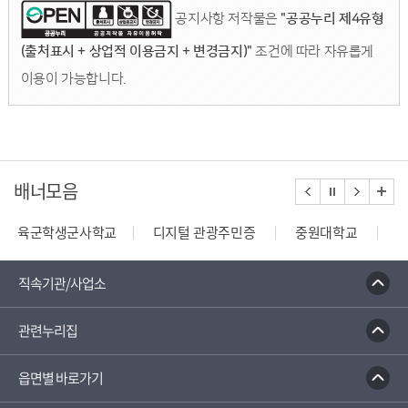
공지사항 저작물은
"공공누리 제4유형
(출처표시 + 상업적 이용금지 + 변경금지)"
조건에 따라 자유롭게
이용이 가능합니다.
배너모음
육군학생군사학교
디지털 관광주민증
중원대학교
종합부동산세 안내
건축행정시스템 세움터
밭농업직
직속기관/사업소
관련누리집
읍면별 바로가기