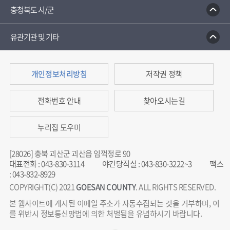
충청북도 시/군
유관기관 및 기타
개인정보처리방침
저작권 정책
전화번호 안내
찾아오시는길
누리집 도우미
[28026] 충북 괴산군 괴산읍 임꺽정로 90
대표전화
:
043-830-3114
야간당직실
:
043-830-3222~3
팩스
:
043-832-8929
COPYRIGHT(C) 2021
GOESAN COUNTY
. ALL RIGHTS RESERVED.
본 웹사이트에 게시된 이메일 주소가 자동수집되는 것을 거부하며, 이
를 위반시 정보통신망법에 의한 처벌됨을 유념하시기 바랍니다.