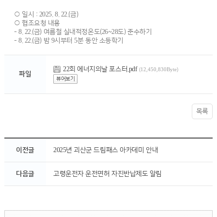
○ 일시 : 2025. 8. 22.(금)
○ 협조요청 내용
- 8. 22.(금) 여름철 실내적정온도(26~28도) 준수하기
- 8. 22.(금) 밤 9시부터 5분 동안 소등학기
22회 에너지의날 포스터.pdf
(12,450,830Byte)
파일
뷰어보기
목록
이전글
2025년 괴산군 드림패스 아카데미 안내
다음글
고령운전자 운전면허 자진반납제도 알림