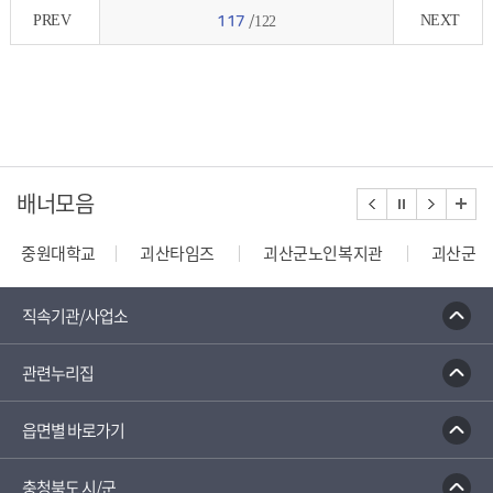
PREV
NEXT
117
/122
배너모음
중원대학교
괴산타임즈
괴산군노인복지관
괴산군장
건축행정시스템 세움터
밭농업직불제정보열람
한국건
직속기관/사업소
관련누리집
읍면별 바로가기
충청북도 시/군